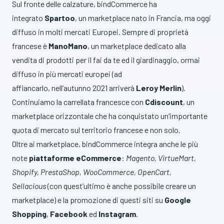
Sul fronte delle calzature, bindCommerce ha
integrato
Spartoo
, un marketplace nato in Francia, ma oggi
diffuso in molti mercati Europei. Sempre di proprietà
francese è
ManoMano
, un marketplace dedicato alla
vendita di prodotti per il fai da te ed il giardinaggio, ormai
diffuso in più mercati europei (ad
affiancarlo, nell’autunno 2021 arriverà
Leroy Merlin
).
Continuiamo la carrellata francesce con
Cdiscount
, un
marketplace orizzontale che ha conquistato un’importante
quota di mercato sul territorio francese e non solo.
Oltre ai marketplace, bindCommerce integra anche le più
note
piattaforme eCommerce
:
Magento, VirtueMart,
Shopify, PrestaShop, WooCommerce, OpenCart,
Sellacious
(con quest’ultimo è anche possibile creare un
marketplace) e la promozione di questi siti su
Google
Shopping
,
Facebook
ed
Instagram
.