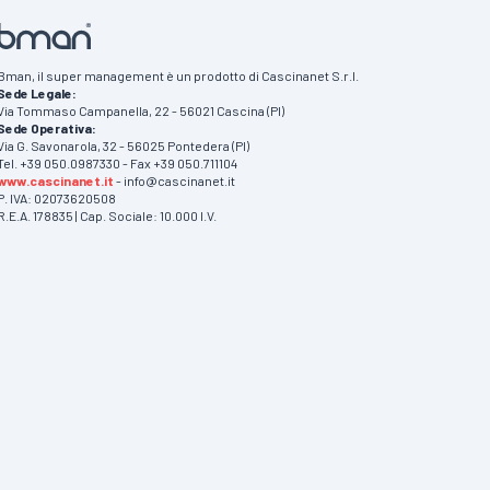
Bman, il super management è un prodotto di Cascinanet S.r.l.
Sede Legale:
Via Tommaso Campanella, 22 - 56021 Cascina (PI)
Sede Operativa:
Via G. Savonarola, 32 - 56025 Pontedera (PI)
Tel. +39 050.0987330 - Fax +39 050.711104
www.cascinanet.it
- info@cascinanet.it
P. IVA: 02073620508
R.E.A. 178835 | Cap. Sociale: 10.000 I.V.