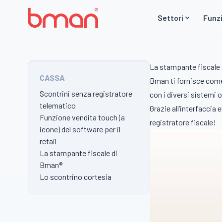
Vai al contenuto
Settori
Funzi
La stampante fiscale
CASSA
Bman ti fornisce come
Scontrini senza registratore
con i diversi sistemi 
telematico
Grazie all’interfaccia
Funzione vendita touch (a
registratore fiscale!
icone) del software per il
retail
La stampante fiscale di
Bman®
Lo scontrino cortesia