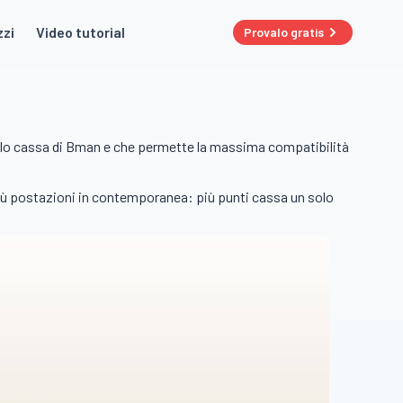
zzi
Video tutorial
Provalo gratis
dulo cassa di Bman e che permette la massima compatibilità
 più postazioni in contemporanea: più punti cassa un solo