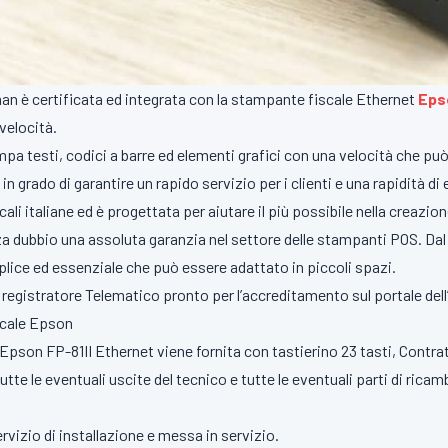
n è certificata ed integrata con la stampante fiscale Ethernet
Eps
velocità.
a testi, codici a barre ed elementi grafici con una velocità che può 
in grado di garantire un rapido servizio per i clienti e una rapidità 
cali italiane ed è progettata per aiutare il più possibile nella creazione
 dubbio una assoluta garanzia nel settore delle stampanti POS. Dal 
mplice ed essenziale che può essere adattato in piccoli spazi.
registratore Telematico pronto per l’accreditamento sul portale dell
scale Epson
pson FP-81II Ethernet viene fornita con tastierino 23 tasti, Contra
tte le eventuali uscite del tecnico e tutte le eventuali parti di rica
vizio di installazione e messa in servizio.