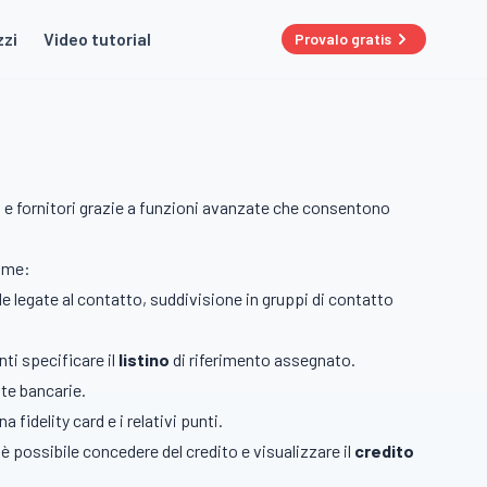
zzi
Video tutorial
Provalo gratis
.
ti e fornitori grazie a funzioni avanzate che consentono
come:
nde legate al contatto, suddivisione in gruppi di contatto
nti specificare il
listino
di riferimento assegnato.
ate bancarie.
 fidelity card e i relativi punti.
 è possibile concedere del credito e visualizzare il
credito