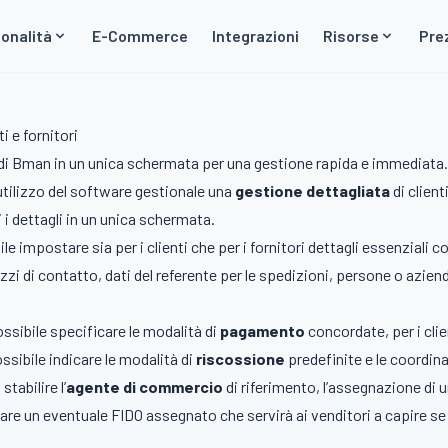
onalità
E-Commerce
Integrazioni
Risorse
Pre
i e fornitori
di Bman in un unica schermata per una gestione rapida e immediata
tilizzo del software gestionale una
gestione dettagliata
di clien
ti i dettagli in un unica schermata.
le impostare sia per i clienti che per i fornitori dettagli essenziali 
rizzi di contatto, dati del referente per le spedizioni, persone o azie
ssibile specificare le modalità di
pagamento
concordate, per i clie
ossibile indicare le modalità di
riscossione
predefinite e le coordin
stabilire l’
agente di commercio
di riferimento, l’assegnazione di una
icare un eventuale FIDO assegnato che servirà ai venditori a capire se