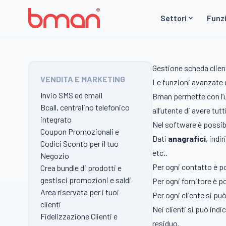
Vai al contenuto
Settori
Funzi
Gestione scheda client
VENDITA E MARKETING
Le funzioni avanzate 
Invio SMS ed email
Bman permette con l’u
Bcall, centralino telefonico
all’utente di avere tut
integrato
Nel software è possibi
Coupon Promozionali e
Dati
anagrafici
, indi
Codici Sconto per il tuo
etc..
Negozio
Per ogni contatto è po
Crea bundle di prodotti e
gestisci promozioni e saldi
Per ogni fornitore è p
Area riservata per i tuoi
Per ogni cliente si può 
clienti
Nei clienti si può ind
Fidelizzazione Clienti e
residuo.