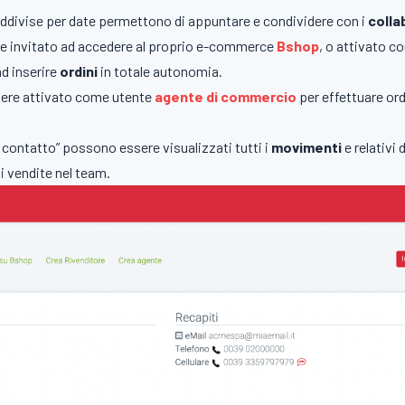
uddivise per date permettono di appuntare e condividere con i
colla
re invitato ad accedere al proprio e-commerce
Bshop
, o attivato 
ad inserire
ordini
in totale autonomia.
sere attivato come utente
agente di commercio
per effettuare ord
i contatto” possono essere visualizzati tutti i
movimenti
e relativi
i vendite nel team.