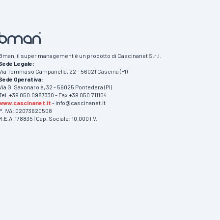
Bman, il super management è un prodotto di Cascinanet S.r.l.
Sede Legale:
Via Tommaso Campanella, 22 - 56021 Cascina (PI)
Sede Operativa:
Via G. Savonarola, 32 - 56025 Pontedera (PI)
Tel. +39 050.0987330 - Fax +39 050.711104
www.cascinanet.it
- info@cascinanet.it
P. IVA: 02073620508
R.E.A. 178835 | Cap. Sociale: 10.000 I.V.