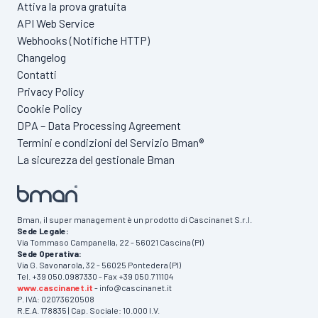
Attiva la prova gratuita
API Web Service
Webhooks (Notifiche HTTP)
Changelog
Contatti
Privacy Policy
Cookie Policy
DPA – Data Processing Agreement
Termini e condizioni del Servizio Bman®
La sicurezza del gestionale Bman
Bman, il super management è un prodotto di Cascinanet S.r.l.
Sede Legale:
Via Tommaso Campanella, 22 - 56021 Cascina (PI)
Sede Operativa:
Via G. Savonarola, 32 - 56025 Pontedera (PI)
Tel. +39 050.0987330 - Fax +39 050.711104
www.cascinanet.it
- info@cascinanet.it
P. IVA: 02073620508
R.E.A. 178835 | Cap. Sociale: 10.000 I.V.