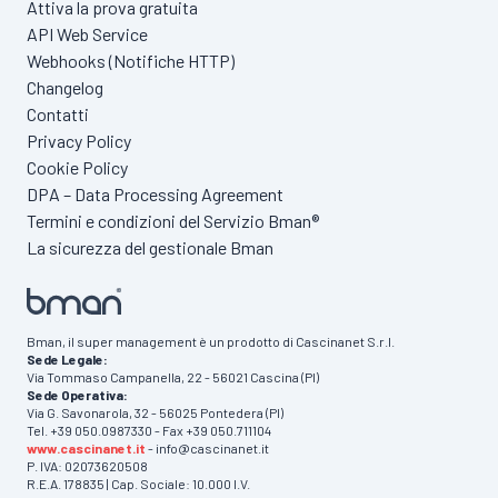
Attiva la prova gratuita
API Web Service
Webhooks (Notifiche HTTP)
Changelog
Contatti
Privacy Policy
Cookie Policy
DPA – Data Processing Agreement
Termini e condizioni del Servizio Bman®
La sicurezza del gestionale Bman
Bman, il super management è un prodotto di Cascinanet S.r.l.
Sede Legale:
Via Tommaso Campanella, 22 - 56021 Cascina (PI)
Sede Operativa:
Via G. Savonarola, 32 - 56025 Pontedera (PI)
Tel. +39 050.0987330 - Fax +39 050.711104
www.cascinanet.it
- info@cascinanet.it
P. IVA: 02073620508
R.E.A. 178835 | Cap. Sociale: 10.000 I.V.