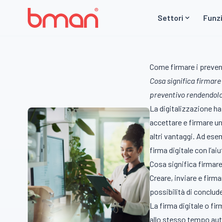
Vai al contenuto
Settori
Funzi
Come firmare i preven
Cosa significa firmare
preventivo rendendolo 
La digitalizzazione ha
accettare e firmare u
altri vantaggi. Ad es
firma digitale con l’a
Cosa significa firmar
Creare, inviare e fir
possibilità di conclu
La firma digitale o f
allo stesso tempo aut