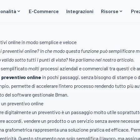
onalità
E-Commerce
Integrazioni
Risorse
Pre
tivi online in modo semplice e veloce
 i preventivi online? In che modo questa funzione può semplificare mo
valido sotto tutti i punti di vista? Ne parliamo nel nostro articolo
.
 semplificato molti processi aziendali e commerciali tra questi c’è an
n
preventivo online
in pochi passaggi, senza bisogno di stampe o d
empio, permette di accelerare l’intero processo rendendo tutto più 
iuto del software gestionale Bman.
e un preventivo online
mare digitalmente un preventivo è un passaggio molto utile soprattu
dere accordi, vendere un prodotto o un servizio senza avere necessar
irma grafometrica rappresenta una soluzione pratica ed efficace. Per
enticità. Questo strumento non solo semplifica il lavoro, ma assicur