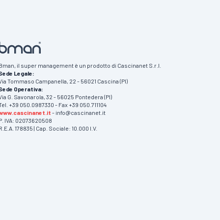
Bman, il super management è un prodotto di Cascinanet S.r.l.
Sede Legale:
Via Tommaso Campanella, 22 - 56021 Cascina (PI)
Sede Operativa:
Via G. Savonarola, 32 - 56025 Pontedera (PI)
Tel. +39 050.0987330 - Fax +39 050.711104
www.cascinanet.it
- info@cascinanet.it
P. IVA: 02073620508
R.E.A. 178835 | Cap. Sociale: 10.000 I.V.