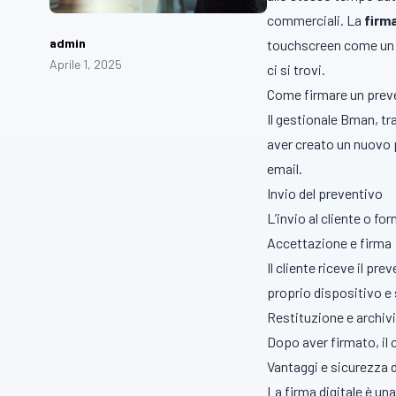
commerciali. La
firm
admin
touchscreen come un t
Aprile 1, 2025
ci si trovi.
Come firmare un prev
Il gestionale
Bman, tra
aver creato un nuovo pr
email.
Invio del preventivo
L’invio al cliente o f
Accettazione e firma
Il cliente riceve il pr
proprio dispositivo e
Restituzione e archiv
Dopo aver firmato, il
Vantaggi e sicurezza d
La firma digitale è un