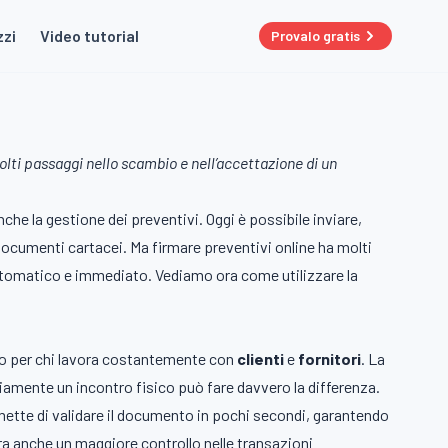
zzi
Video tutorial
Provalo gratis
lti passaggi nello scambio e nell’accettazione di un
che la gestione dei preventivi. Oggi è possibile inviare,
ocumenti cartacei. Ma firmare preventivi online ha molti
automatico e immediato. Vediamo ora come utilizzare la
tto per chi lavora costantemente con
clienti
e
fornitori
. La
iamente un incontro fisico può fare davvero la differenza.
mette di validare il documento in pochi secondi, garantendo
a anche un maggiore controllo nelle transazioni