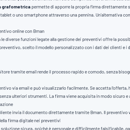
a grafometrica
permette di apporre la propria firma direttamente 
ablet o uno smartphone attraverso una pennina. Un’alternativa como
entivo online con Bman
 le diverse funzioni legate alla gestione dei preventivi offre la poss
eventivo, scelto il modello personalizzato con i dati dei clienti e i d
ornitore tramite email rende il processo rapido e comodo, senza biso
eventivo via email e può visualizzarlo facilmente. Se accetta l’offerta,
 senza ulteriori strumenti. La firma viene acquisita in modo sicuro 
iazione
 cliente invia il documento direttamente tramite Bman. Il preventiv
ella firma digitale nei preventivi
a soluzione sicura, poiché è personale e difficilmente falsificabile,