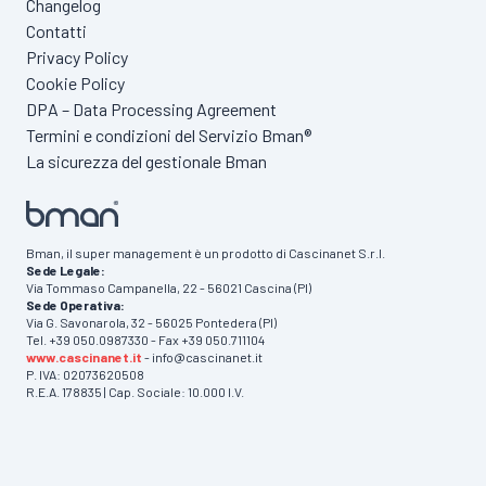
Changelog
Contatti
Privacy Policy
Cookie Policy
DPA – Data Processing Agreement
Termini e condizioni del Servizio Bman®
La sicurezza del gestionale Bman
Bman, il super management è un prodotto di Cascinanet S.r.l.
Sede Legale:
Via Tommaso Campanella, 22 - 56021 Cascina (PI)
Sede Operativa:
Via G. Savonarola, 32 - 56025 Pontedera (PI)
Tel. +39 050.0987330 - Fax +39 050.711104
www.cascinanet.it
- info@cascinanet.it
P. IVA: 02073620508
R.E.A. 178835 | Cap. Sociale: 10.000 I.V.