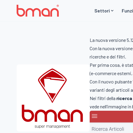
Vai al contenuto
Settori
Funzi
La nuova versione 5.12
Con la nuova versione 
ricerche e dei filtri.
Per prima cosa, è sta
(e-commerce esterni, B
Con il nuovo pulsante “
varianti degli articoli
Nei filtri della
ricerca
vede nell’immagine in