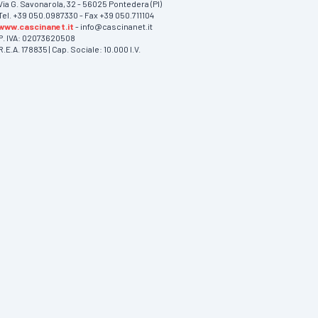
Via G. Savonarola, 32 - 56025 Pontedera (PI)
Tel. +39 050.0987330 - Fax +39 050.711104
www.cascinanet.it
- info@cascinanet.it
P. IVA: 02073620508
R.E.A. 178835 | Cap. Sociale: 10.000 I.V.