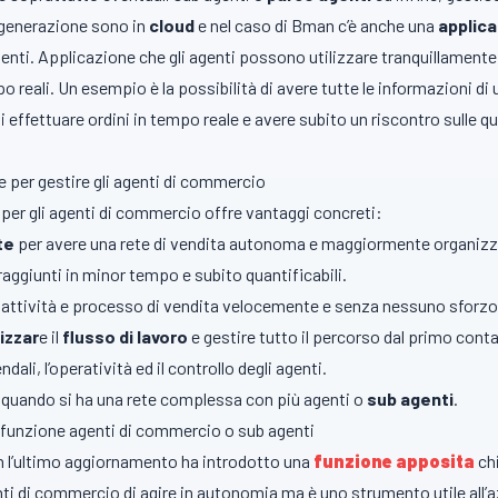
generazione sono in
cloud
e nel caso di Bman c’è anche una
applic
menti. Applicazione che gli agenti possono utilizzare tranquillament
 reali. Un esempio è la possibilità di avere tutte le informazioni d
i effettuare ordini in tempo reale e avere subito un riscontro sulle qu
e per gestire gli agenti di commercio
r gli agenti di commercio offre vantaggi concreti:
te
per avere una rete di vendita autonoma e maggiormente organizz
raggiunti in minor tempo e subito quantificabili.
a attività e processo di vendita velocemente e senza nessuno sforz
izzar
e il
flusso di lavoro
e gestire tutto il percorso dal primo contat
endali, l’operatività ed il controllo degli agenti.
 quando si ha una rete complessa con più agenti o
sub agenti
.
a funzione agenti di commercio o sub agenti
n l’ultimo aggiornamento ha introdotto una
funzione apposita
ch
i di commercio di agire in autonomia ma è uno strumento utile all’azie