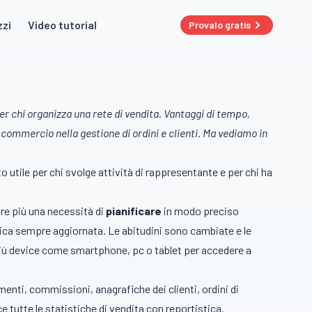
zzi
Video tutorial
Provalo gratis
er chi organizza una rete di vendita. Vantaggi di tempo,
ommercio nella gestione di ordini e clienti. Ma vediamo in
 utile per chi svolge attività di rappresentante e per chi ha
re più una necessità di
pianificare
in modo preciso
istica sempre aggiornata. Le abitudini sono cambiate e le
 più device come smartphone, pc o tablet per accedere a
nti, commissioni, anagrafiche dei clienti, ordini di
ce tutte le statistiche di vendita con reportistica.