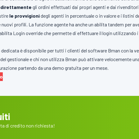
e direttamente
gli ordini effettuati dai propri agenti e dai rivenditori
stire
le provvigioni
degli agenti in percentuale o in valore e i listini 
re nuovi profili. La funzione agente ha anche un abilita tandem per
abilita Login override che permette di effettuare il login utilizzando 
p
dedicata è disponibile per tutti i clienti del software Bman con la 
i del gestionale e chi non utilizza Bman può attivare velocemente 
gurazione partendo da una demo gratuita per un mese.
to
iti
a di credito non richiesta!