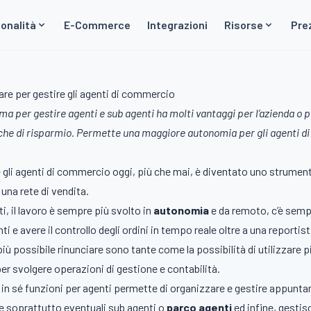
onalità
E-Commerce
Integrazioni
Risorse
Pre
ware per gestire gli agenti di commercio
a per gestire agenti e sub agenti ha molti vantaggi per l’azienda o p
he di risparmio. Permette una maggiore autonomia per gli agenti di c
e gli agenti di commercio oggi, più che mai, è diventato uno strumento
 una rete di vendita.
ti, il lavoro è sempre più svolto in
autonomia
e da remoto, c’è semp
i e avere il controllo degli ordini in tempo reale oltre a una report
iù possibile rinunciare sono tante come la possibilità di utilizzare
per svolgere operazioni di gestione e contabilità.
n sé funzioni per agenti permette di organizzare e gestire appuntame
e soprattutto eventuali sub agenti o
parco agenti
ed infine, gestis