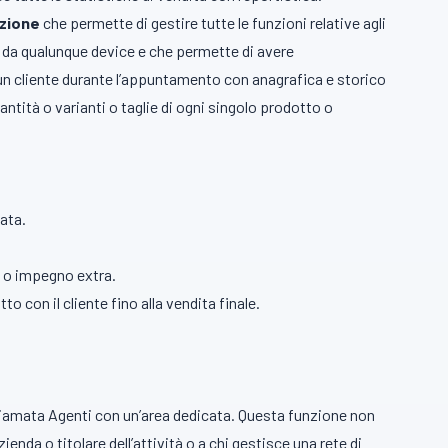
azione
che permette di gestire tutte le funzioni relative agli
e da qualunque device e che permette di avere
i un cliente durante l’appuntamento con anagrafica e storico
antità o varianti o taglie di ogni singolo prodotto o
ata.
o o impegno extra.
to con il cliente fino alla vendita finale.
iamata Agenti con un’area dedicata. Questa funzione non
nda o titolare dell’attività o a chi gestisce una rete di