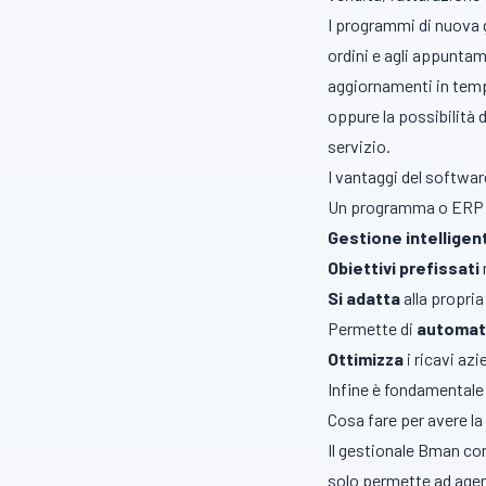
I programmi di nuova 
ordini e agli appunta
aggiornamenti in tempo
oppure la possibilità d
servizio.
I vantaggi del softwar
Un programma o ERP pe
Gestione intelligen
Obiettivi prefissati
Si adatta
alla propri
Permette di
automat
Ottimizza
i ricavi azi
Infine è fondamentale
Cosa fare per avere l
Il gestionale Bman co
solo permette ad agent