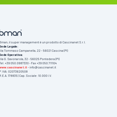
Bman, il super management è un prodotto di Cascinanet S.r.l.
Sede Legale:
Via Tommaso Campanella, 22 - 56021 Cascina (PI)
Sede Operativa:
Via G. Savonarola, 32 - 56025 Pontedera (PI)
Tel. +39 050.0987330 - Fax +39 050.711104
www.cascinanet.it
- info@cascinanet.it
P. IVA: 02073620508
R.E.A. 178835 | Cap. Sociale: 10.000 I.V.