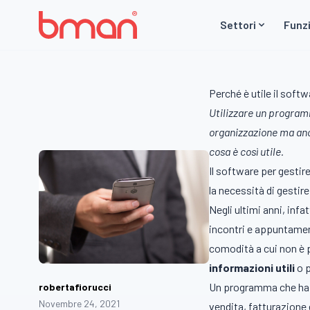
Vai al contenuto
Settori
Funzi
Perché è utile il soft
Utilizzare un programm
organizzazione ma anc
cosa è così utile.
Il software per gestir
la necessità di gestire
Negli ultimi anni, infat
incontri e appuntament
comodità a cui non è p
informazioni utili
o 
Un programma che ha i
robertafiorucci
Novembre 24, 2021
vendita, fatturazione 