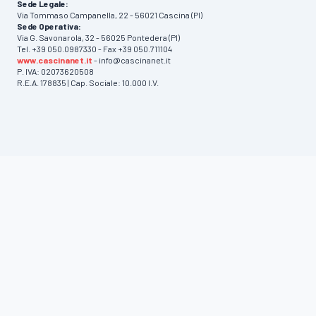
Sede Legale:
Via Tommaso Campanella, 22 - 56021 Cascina (PI)
Sede Operativa:
Via G. Savonarola, 32 - 56025 Pontedera (PI)
Tel. +39 050.0987330 - Fax +39 050.711104
www.cascinanet.it
- info@cascinanet.it
P. IVA: 02073620508
R.E.A. 178835 | Cap. Sociale: 10.000 I.V.