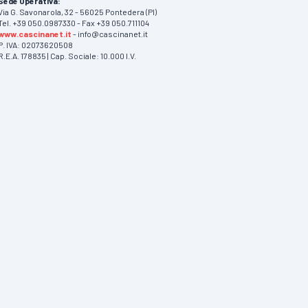
Sede Operativa:
Via G. Savonarola, 32 - 56025 Pontedera (PI)
Tel. +39 050.0987330 - Fax +39 050.711104
www.cascinanet.it
- info@cascinanet.it
P. IVA: 02073620508
R.E.A. 178835 | Cap. Sociale: 10.000 I.V.