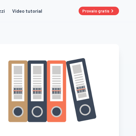
zzi
Video tutorial
Provalo gratis