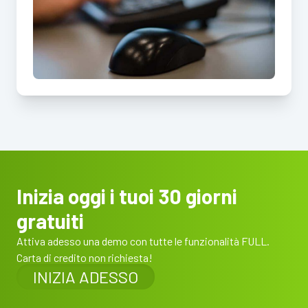
Inizia oggi i tuoi 30 giorni
gratuiti
Attiva adesso una demo con tutte le funzionalità FULL.
Carta di credito non richiesta!
INIZIA ADESSO