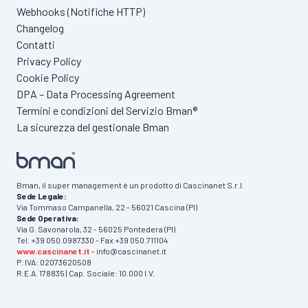
Webhooks (Notifiche HTTP)
Changelog
Contatti
Privacy Policy
Cookie Policy
DPA – Data Processing Agreement
Termini e condizioni del Servizio Bman®
La sicurezza del gestionale Bman
Bman, il super management è un prodotto di Cascinanet S.r.l.
Sede Legale:
Via Tommaso Campanella, 22 - 56021 Cascina (PI)
Sede Operativa:
Via G. Savonarola, 32 - 56025 Pontedera (PI)
Tel. +39 050.0987330 - Fax +39 050.711104
www.cascinanet.it
- info@cascinanet.it
P. IVA: 02073620508
R.E.A. 178835 | Cap. Sociale: 10.000 I.V.