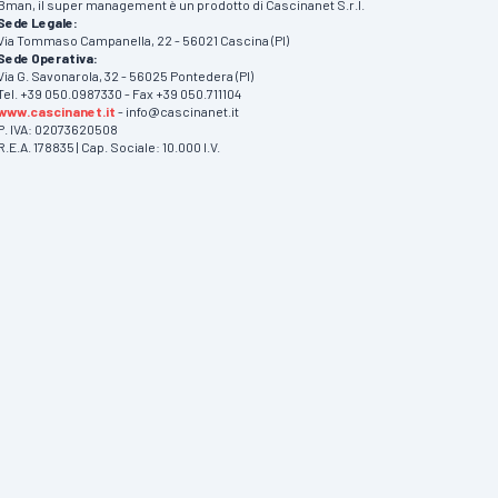
Bman, il super management è un prodotto di Cascinanet S.r.l.
Sede Legale:
Via Tommaso Campanella, 22 - 56021 Cascina (PI)
Sede Operativa:
Via G. Savonarola, 32 - 56025 Pontedera (PI)
Tel. +39 050.0987330 - Fax +39 050.711104
www.cascinanet.it
- info@cascinanet.it
P. IVA: 02073620508
R.E.A. 178835 | Cap. Sociale: 10.000 I.V.