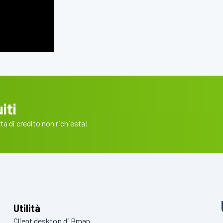
iti
a di credito non richiesta!
Utilità
Client desktop di Bman