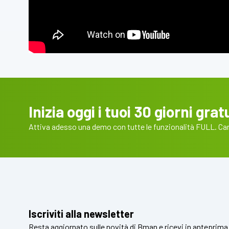
Inizia oggi i tuoi 30 giorni gratu
Attiva adesso una demo con tutte le funzionalità FULL. Cart
Iscriviti alla newsletter
Resta aggiornato sulle novità di Bman e ricevi in anteprima