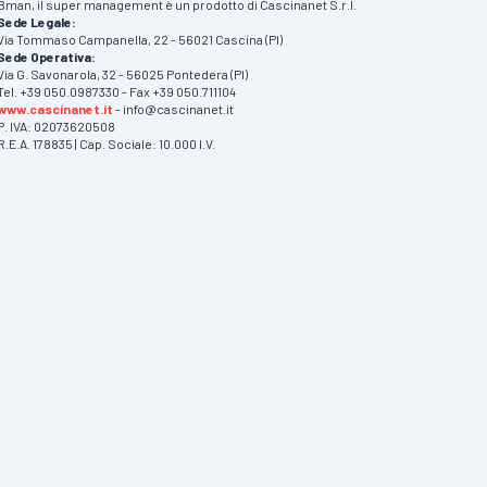
Bman, il super management è un prodotto di Cascinanet S.r.l.
Sede Legale:
Via Tommaso Campanella, 22 - 56021 Cascina (PI)
Sede Operativa:
Via G. Savonarola, 32 - 56025 Pontedera (PI)
Tel. +39 050.0987330 - Fax +39 050.711104
www.cascinanet.it
- info@cascinanet.it
P. IVA: 02073620508
R.E.A. 178835 | Cap. Sociale: 10.000 I.V.