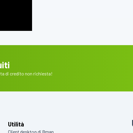
iti
a di credito non richiesta!
Utilità
Client desktop di Bman