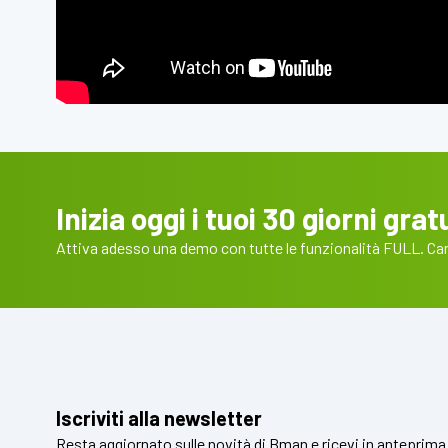
Inizia oggi i tuoi 30 giorni gratu
Attiva adesso una demo con tutte le funzionalità FULL. Cart
Iscriviti alla newsletter
Resta aggiornato sulle novità di Bman e ricevi in anteprima