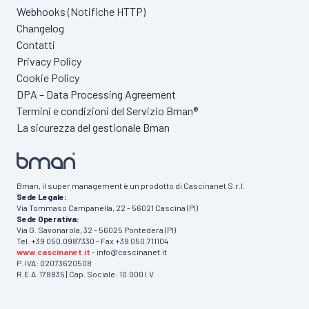
Webhooks (Notifiche HTTP)
Changelog
Contatti
Privacy Policy
Cookie Policy
DPA – Data Processing Agreement
Termini e condizioni del Servizio Bman®
La sicurezza del gestionale Bman
Bman, il super management è un prodotto di Cascinanet S.r.l.
Sede Legale:
Via Tommaso Campanella, 22 - 56021 Cascina (PI)
Sede Operativa:
Via G. Savonarola, 32 - 56025 Pontedera (PI)
Tel. +39 050.0987330 - Fax +39 050.711104
www.cascinanet.it
- info@cascinanet.it
P. IVA: 02073620508
R.E.A. 178835 | Cap. Sociale: 10.000 I.V.