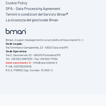
Cookie Policy
DPA – Data Processing Agreement
Termini e condizioni del Servizio Bman®
La sicurezza del gestionale Bman
Bman, il super management è un prodotto di Cascinanet S.r.l.
Sede Legale:
Via Tommaso Campanella, 22 - 56021 Cascina (PI)
Sede Operativa:
Via G. Savonarola, 32 - 56025 Pontedera (PI)
Tel. +39 050.0987330 - Fax +39 050.711104
www.cascinanet.it
- info@cascinanet.it
P. IVA: 02073620508
R.E.A. 178835 | Cap. Sociale: 10.000 I.V.