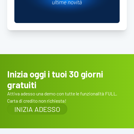
Inizia oggi i tuoi 30 giorni
gratuiti
Attiva adesso una demo con tutte le funzionalità FULL.
Carta di credito non richiesta!
INIZIA ADESSO