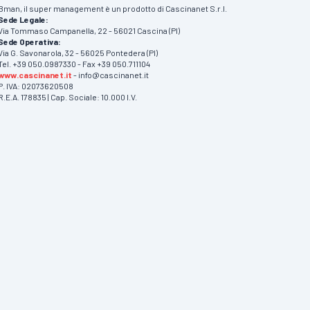
Bman, il super management è un prodotto di Cascinanet S.r.l.
Sede Legale:
Via Tommaso Campanella, 22 - 56021 Cascina (PI)
Sede Operativa:
Via G. Savonarola, 32 - 56025 Pontedera (PI)
Tel. +39 050.0987330 - Fax +39 050.711104
www.cascinanet.it
- info@cascinanet.it
P. IVA: 02073620508
R.E.A. 178835 | Cap. Sociale: 10.000 I.V.