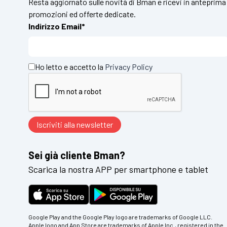
Resta aggiornato sulle novità di Bman e ricevi in anteprima
promozioni ed offerte dedicate.
Indirizzo Email*
Ho letto e accetto la
Privacy Policy
Sei già cliente Bman?
Scarica la nostra APP per smartphone e tablet
Google Play and the Google Play logo are trademarks of Google LLC.
Apple logo and App Store are trademarks of Apple Inc., registered in the